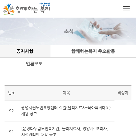
소식
공지사항
함께하는복지 주요활동
언론보도
번호
제목
작성자
광명시립노인요양센터 직원(물리치료사-육아휴직대체)
92
채용 공고
[운정다누림노인복지관] 물리치료사, 영양사, 조리사,
91
시설관리인 채용 공고