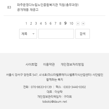
파주운정다누림노인종합복지관 직원(총무과장)
83
공개채용 재공고
9
1
2
3
4
5
6
7
8
10
사이트맵
이용약관
개인정보처리방침
서울시 강서구 양천로 547, 416호(마스터밸류에이스밸류지식산업센터) 사단법인
함께하는 복지
전화 : 070-8633-0139
|
팩스 : 0303-3440-0302
대표 : 이상락
개인정보관리책임자 : 구미희
tobokji@daum.net