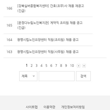
[강북실버종합복지센터] 간호(조무)사 채용 재공고
166
(긴급)
[운정다누림노인복지관] 계약직 조리원 채용 공고
165
(긴급)
164
광명시립노인요양센터 직원(조리원) 채용 공고
163
광명시립노인요양센터 직원(사무원) 채용 공고
1
2
3
4
5
6
7
8
9
10
사이트맵
이용약관
개인정보처리방침