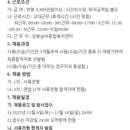
근로조건
4.
가
급 여
연봉
만원이상
시간외수당
퇴직금적립 별도
.
:
3,300
/
,
나
근로시간
교대근무
휴게시간
시간 포함
.
:
(
1
)
근무
근무
근무
M
: 09:00~18:00 / M1
: 08:00~17:00 / E
: 11:30
근무
익일
~20:30 / N
: 22:00~
09:00
다
근 무 지
강북실버종합복지센터
.
:
채용과정
5.
시용
수습
기간은
개월로써 시용
수습
기간 종료 시 재평가하여
(
)
3
(
)
최종합격자로 선발됨
시용
수습
기간 중 대우는 정규직과 동일함
[
(
)
.]
채용 방법
6.
가
차
서류전형
. 1
:
나
차
면접
차 서류전형 합격자에 한함
. 2
:
(1
)
채용일정
7.
가
채용공고 및 원서접수
.
년
월
일
목
월
일
일
1) 2025
11
6
(
) ~ 11
16
(
) 24:00
접수는 마감일
도착분에 한함
2)
24:00
나
서류전형 합격자 발표
.