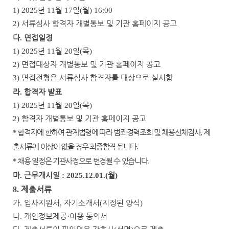
년
월
일
월
1) 2025
11
17
(
) 16:00
서류심사 합격자 개별통보 및 기관 홈페이지 공고
2)
다
면접일정
.
년
월
일
목
1) 2025
11
20
(
)
면접대상자 개별통보 및 기관 홈페이지 공고
2)
면접전형은 서류심사 합격자를 대상으로 실시함
3)
라
합격자 발표
.
년
월
일
목
1) 2025
11
20
(
)
합격자 개별통보 및 기관 홈페이지 공고
2)
합격자에 한하여 관계법령에 따라 범죄경력조회 및 채용신체검사
제
*
,
출서류에 이상이 없을 경우 최종합격 됩니다
.
채용 일정은 기관사정으로 변경될 수 있습니다
*
.
마
근무개시일
월
.
: 2025.12.01.(
)
제출서류
8.
가
입사지원서
자기소개서
지정된 양식
.
,
(
)
나
개인정보제공
이용 동의서
.
·