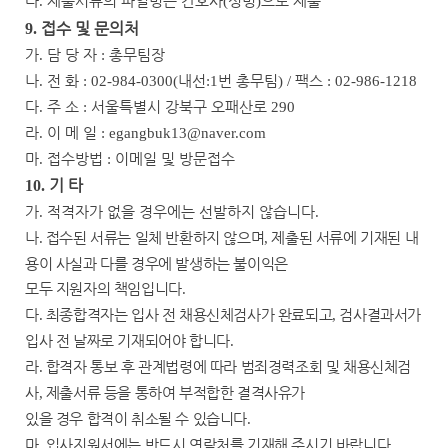
다
제출서류의 파일명은 간호사
성명
으로 제출
.
(
)
접수 및 문의처
9.
가
담 당 자
총무팀장
.
:
나
전 화
내선
번 총무팀
팩스
.
: 02-984-0300(
:1
) /
: 02-986-1218
다
주 소
서울특별시 강북구 오패산로
.
:
290
라
이 메 일
.
: egangbuk13@naver.com
마
접수방법
이메일 및 방문접수
.
:
기 타
10.
가
적격자가 없을 경우에는 선발하지 않습니다
.
.
나
접수된 서류는 일체 반환하지 않으며
제출된 서류에 기재된 내
.
,
용이 사실과 다를 경우에 발생하는 불이익은
모두 지원자의 책임입니다
.
다
최종합격자는 입사 전 채용신체검사가 완료되고
검사결과서가
.
,
입사 전 날짜로 기재되어야 합니다
.
라
합격자 통보 후 관계법령에 따라 범죄경력조회 및 채용신체검
.
사
제출서류 등을 통하여 부적합한 결격사유가
,
있을 경우 합격이 취소될 수 있습니다
.
마
입사지원서에는 반드시 연락처를 기재해 주시기 바랍니다
.
.