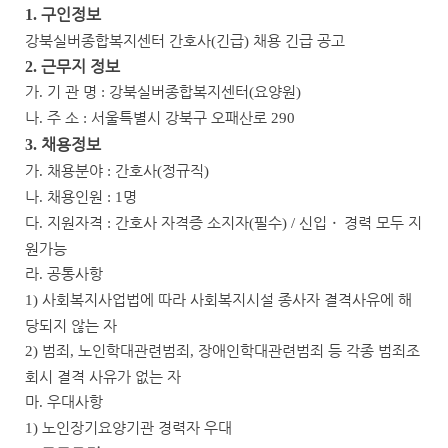
구인정보
1.
강북실버종합복지센터 간호사
긴급
채용 긴급 공고
(
)
근무지 정보
2.
가
기 관 명
강북실버종합복지센터
요양원
.
:
(
)
나
주 소
서울특별시 강북구 오패산로
.
:
290
채용정보
3.
가
채용분야
간호사
정규직
.
:
(
)
나
채용인원
명
.
: 1
다
지원자격
간호사 자격증 소지자
필수
신입
ㆍ
경력 모두 지
.
:
(
) /
원가능
라
공통사항
.
사회복지사업법에 따라 사회복지시설 종사자 결격사유에 해
1)
당되지 않는 자
범죄
노인학대관련범죄
장애인학대관련범죄 등 각종 범죄조
2)
,
,
회시 결격 사유가 없는 자
마
우대사항
.
노인장기요양기관 경력자 우대
1)