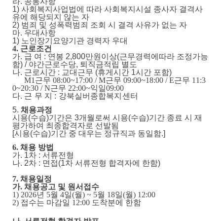
라
.
공통사항
1)
사회복지사업법에 따라 사회복지시설 종사자 결격사
유에 해당되지 않는 자
2)
범죄 및 성폭력범죄 조회 시 결격 사유가 없는 자
마
.
우대사항
1)
노인장기요양기관 경력자 우대
4.
근로조건
가
.
급 여
:
연봉
2,800
만원이상(
근무경력에따라 조정가능
함)
/ 야간
근로수당
,
퇴직금적립 별도
나
.
근로시간
:
교대근무
(
휴게시간
1
시간 포함
)
M1
근무
08:00~17:00 / M
근무
09:00~18:00 / E
근무
11:3
0~20:30 / N
근무
22:00~
익일
09:00
다
.
근 무 지
:
강북실버종합복지센터
5.
채용과정
시용
(
수습
)
기간은
3
개월로써 시용
(
수습
)
기간 종료 시 재
평가하여 최종합격자로 선발됨
[
시용
(
수습
)
기간 중 대우는 정규직과 동일함
.]
6.
채용 방법
가
. 1
차
:
서류전형
나
. 2
차
:
면접
(1
차 서류전형 합격자에 한함
)
7.
채용일정
가
.
채용공고 및 원서접수
1) 2026
년
5
월
4
일
(
월
) ~ 5
월
18
일
(
월
) 12:00
2)
접수는 마감일
12:00
도착분에 한함