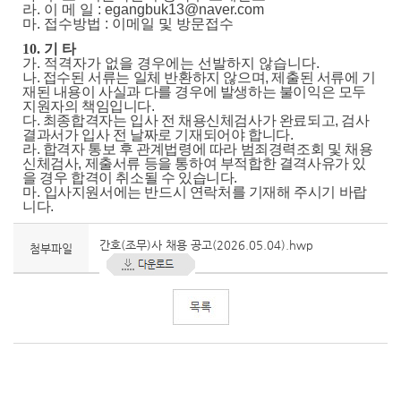
라
.
이 메 일
: egangbuk13@naver.com
마
.
접수방법
:
이메일 및 방문접수
10.
기 타
가
.
적격자가 없을 경우에는 선발하지 않습니다
.
나
.
접수된 서류는 일체 반환하지 않으며
,
제출된 서류에 기
재된 내용이 사실과 다를 경우에 발생하는 불이익은
모두
지원자의 책임입니다
.
다
.
최종합격자는 입사 전 채용신체검사가 완료되고
,
검사
결과서가 입사 전 날짜로 기재되어야 합니다
.
라
.
합격자 통보 후 관계법령에 따라 범죄경력조회 및 채용
신체검사
,
제출서류 등을 통하여 부적합한 결격사유가
있
을 경우 합격이 취소될 수 있습니다
.
마
.
입사지원서에는 반드시 연락처를 기재해 주시기 바랍
니다
.
간호(조무)사 채용 공고(2026.05.04).hwp
첨부파일