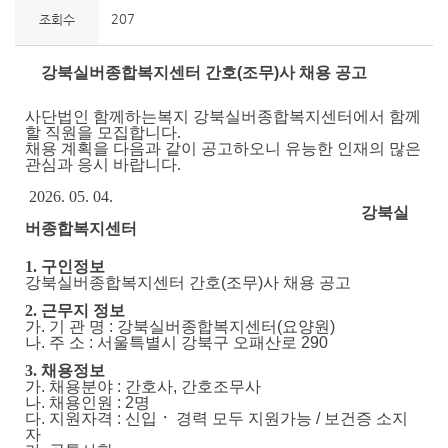
207
조회수
강북실버종합복지센터 간호(조무)사 채용 공고
사단법인 함께하는복지 강북실버종합복지센터에서 함께
할 직원을 모집합니다
.
채용 계획을 다음과 같이 공고하오니 유능한 인재의 많은
관심과 응시 바랍니다
.
2026. 05. 04.
강북실
버종합복지센터
1.
구인정보
강북실버종합복지센터 간호(조무)사 채용 공고
2.
근무지 정보
가
.
기 관 명
:
강북실버종합복지센터
(
요양원
)
나
.
주 소
:
서울특별시 강북구 오패산로
290
3.
채용정보
가
.
채용분야
: 간호사, 간호조무사
나
.
채용인원
: 2
명
다
.
지원자격
:
신입
ㆍ
경력 모두 지원가능
/
보건증 소지
자