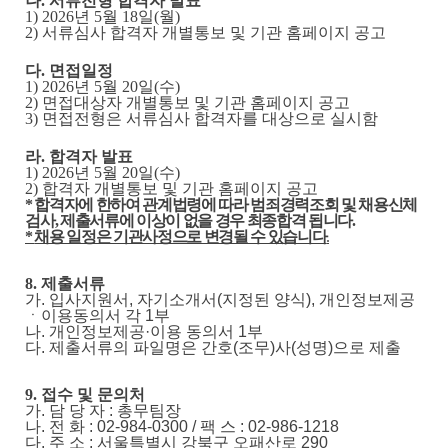
나
.
서류전형 합격자 발표
1) 2026
년
5
월
18
일
(
월
)
2)
서류심사 합격자 개별통보 및 기관 홈페이지 공고
다
.
면접일정
1) 2026
년
5
월
20
일
(
수
)
2)
면접대상자 개별통보 및 기관 홈페이지 공고
3)
면접전형은 서류심사 합격자를 대상으로 실시함
라
.
합격자 발표
1) 2026
년
5
월
20
일
(
수
)
2)
합격자 개별통보 및 기관 홈페이지 공고
*
합격자에 한하여 관계법령에 따라 범죄경력조회 및 채용신체
검사
,
제출서류에 이상이 없을 경우 최종합격 됩니다
.
*
채용 일정은 기관사정으로 변경될 수 있습니다
.
8.
제출서류
가
.
입사지원서
,
자기소개서
(
지정된 양식
),
개인정보제공
ㆍ
이용동의서 각
1
부
나
.
개인정보제공
·
이용 동의서
1
부
다
.
제출서류의 파일명은 간호(조무)사
(
성명
)
으로 제출
9.
접수 및 문의처
가
.
담 당 자
:
총무팀장
나
.
전 화
: 02-984-0300 /
팩 스
: 02-986-1218
다
.
주 소
:
서울특별시 강북구 오패산로
290