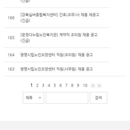
(긴급)
[강북실버종합복지센터] 간호(조무)사 채용 재공고
166
(긴급)
[운정다누림노인복지관] 계약직 조리원 채용 공고
165
(긴급)
164
광명시립노인요양센터 직원(조리원) 채용 공고
163
광명시립노인요양센터 직원(사무원) 채용 공고
1
2
3
4
5
6
7
8
9
10