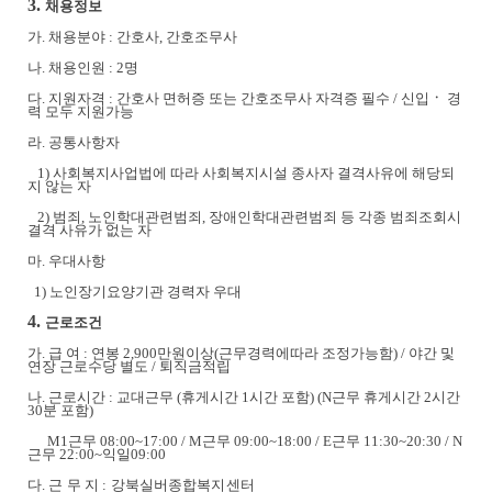
3.
채용정보
가
.
채용분야
:
간호사
,
간호조무사
나
.
채용인원
: 2
명
다
.
지원자격
:
간호사 면허증 또는 간호조무사 자격증 필수
/
신입
ㆍ
경
력 모두 지원가능
라
.
공통사항자
1)
사회복지사업법에 따라 사회복지시설 종사자 결격사유에 해당되
지 않는 자
2)
범죄
,
노인학대관련범죄
,
장애인학대관련범죄 등 각종 범죄조회시
결격 사유가 없는 자
마
.
우대사항
1)
노인장기요양기관 경력자 우대
4.
근로조건
가
.
급 여
:
연봉
2,900
만원이상
(
근무경력에따라 조정가능함
) /
야간 및
연장 근로수당 별도
/
퇴직금적립
나
.
근로시간
:
교대근무
(
휴게시간
1
시간 포함
) (N
근무 휴게시간
2
시간
30
분 포함
)
M1
근무
08:00~17:00 / M
근무
09:00~18:00 / E
근무
11:30~20:30 / N
근무
22:00~
익일
09:00
다
.
근 무 지
:
강북실버종합복지센터