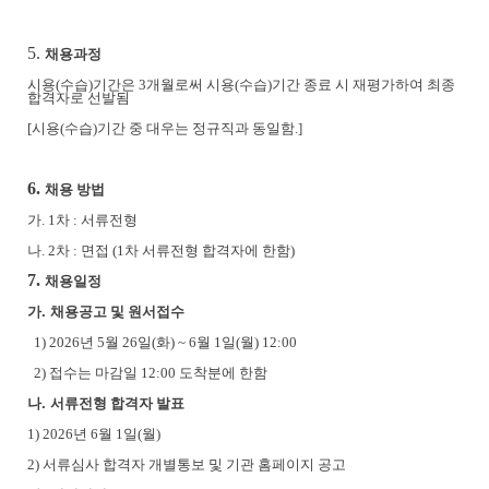
5.
채용과정
시용
(
수습
)
기간은
3
개월로써 시용
(
수습
)
기간 종료 시 재평가하여 최종
합격자로 선발됨
[
시용
(
수습
)
기간 중 대우는 정규직과 동일함
.]
6.
채용 방법
가
. 1
차
:
서류전형
나
. 2
차
:
면접
(1
차 서류전형 합격자에 한함
)
7.
채용일정
.
가
채용공고 및 원서접수
1) 2026
년
5
월
26
일
(
화
) ~ 6
월
1
일
(
월
) 12:00
2)
접수는 마감일
12:00
도착분에 한함
.
나
서류전형 합격자 발표
1) 2026
년
6
월
1
일
(
월
)
2)
서류심사 합격자 개별통보 및 기관 홈페이지 공고