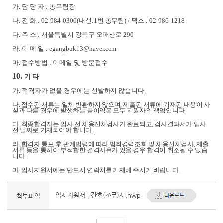
가
.
담 당 자
:
총무팀장
나
.
전 화
: 02-984-0300(
내선
:1
번 총무팀
) /
팩스
: 02-986-1218
다
.
주 소
:
서울특별시 강북구 오패산로
290
라
.
이 메 일
: egangbuk13@naver.com
마
.
접수방법
:
이메일 및 방문접수
10.
기 타
가
.
적격자가 없을 경우에는 선발하지 않습니다
.
나
.
접수된 서류는 일체 반환하지 않으며
,
제출된 서류에 기재된 내용이 사
실과 다를 경우에 발생하는 불이익은
모두 지원자의 책임입니다
.
다
.
최종합격자는 입사 전 채용신체검사가 완료되고
,
검사결과서가 입사
전 날짜로 기재되어야 합니다
.
라
.
합격자 통보 후 관계법령에 따라 범죄경력조회 및 채용신체검사
,
제출
서류 등을 통하여 부적합한 결격사유가
있을 경우 합격이 취소될 수 있습
니다
.
마
.
입사지원서에는 반드시 연락처를 기재해 주시기 바랍니다
.
입사지원서_ 간호(조무)사.hwp
첨부파일