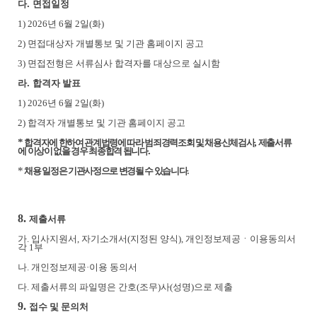
.
다
면접일정
1) 2026
년
6
월
2
일
(
화
)
2)
면접대상자 개별통보 및 기관 홈페이지 공고
3)
면접전형은 서류심사 합격자를 대상으로 실시함
.
라
합격자 발표
1) 2026
년
6
월
2
일
(
화
)
2)
합격자 개별통보 및 기관 홈페이지 공고
*
,
합격자에 한하여 관계법령에 따라 범죄경력조회 및 채용신체검사
제출서류
.
에 이상이 없을 경우 최종합격 됩니다
*
.
채용 일정은 기관사정으로 변경될 수 있습니다
8.
제출서류
가
.
입사지원서
,
자기소개서
(
지정된 양식
),
개인정보제공
ㆍ
이용동의서
각
1
부
나
.
개인정보제공
·
이용 동의서
다
.
제출서류의 파일명은 간호
(
조무
)
사
(
성명
)
으로 제출
9.
접수 및 문의처