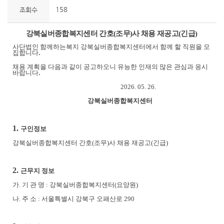
158
조회수
강북실버종합복지센터 간호(
조무)
사 채용
재공고(
긴급)
사단법인 함께하는복지 강북실버종합복지센터에서 함께 할 직원을 모
.
집합니다
채용 계획을 다음과 같이 공고하오니 유능한 인재의 많은 관심과 응시
.
바랍니다
2026. 05. 26.
강북실버종합복지센터
1.
구인정보
강북실버종합복지센터 간호
(
조무
)
사 채용 재공고
(
긴급
)
2.
근무지 정보
가
.
기 관 명
:
강북실버종합복지센터
(
요양원
)
나
.
주 소
:
서울특별시 강북구 오패산로
290