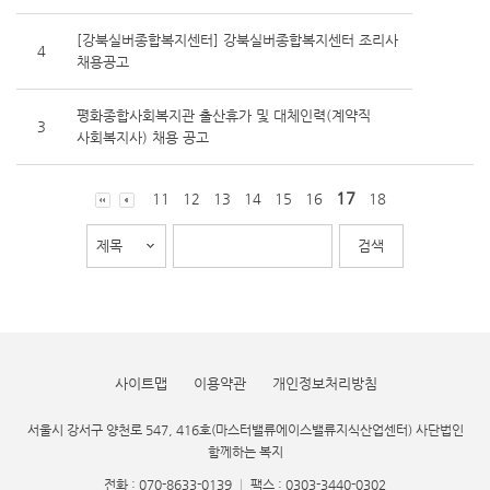
[강북실버종합복지센터] 강북실버종합복지센터 조리사
4
채용공고
평화종합사회복지관 출산휴가 및 대체인력(계약직
3
사회복지사) 채용 공고
17
11
12
13
14
15
16
18
사이트맵
이용약관
개인정보처리방침
서울시 강서구 양천로 547, 416호(마스터밸류에이스밸류지식산업센터) 사단법인
함께하는 복지
전화 : 070-8633-0139
|
팩스 : 0303-3440-0302