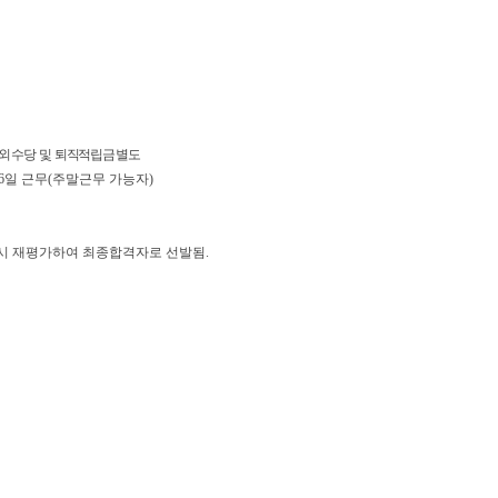
간외
수당 및 퇴직적립금 별도
:00), 주6일 근무(주말근무 가능자)
 시 재평가하여 최종합격자로 선발됨.