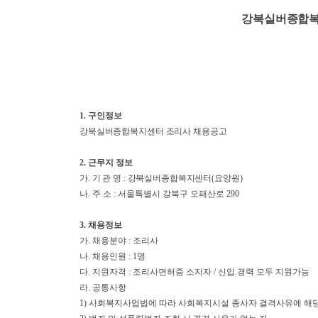
강북실버종합복지
1.
구인정보
강북실버종합복지센터 조리사
채용공고
2.
근무지 정보
가
.
기 관 명
:
강북실버종합복지센터
(
요양원
)
나
.
주 소
:
서울특별시 강북구 오패산로
290
3.
채용정보
가. 채용분야 : 조리사
나. 채용인원 : 1명
다. 지원자격 : 조리사면허증 소지자 / 신입.경력 모두 지원가능
라. 공통사항
1)
사회복지사업법에 따라 사회복지시설 종사자 결격사유에 해당