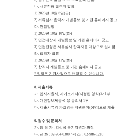
나. 서류전형 합격자 발표
1)
2023
년 10
월 6일
(금
)
2)
서류심사 합격자 개별통보 및 기관 홈페이지 공고
다. 면접일정
1)
2023
년 10
월 10
일
(화
)
2)
면접대상자 개별통보 및 기관 홈페이지 공고
3)
면접전형은 서류심사 합격자를 대상으로 실시함.
라. 합격자 발표
1)
2023
년 10
월 11
일
(화
)
2)
합격자 개별통보 및 기관 홈페이지 공고
* 일정은 기관사정으로 변경될 수 있습니다.
8.
제출서류
가
.
입사지원서
,
자기소개서
(
지정된 양식
)
각
1
부
나
.
개인정보제공
·
이용 동의서
1
부
다
.
제출서류의 파일명은 지원분야
(
성명
)
으로 제출
9.
접수 및 문의처
가
.
담 당 자
:
김상국 복지지원과 과장
나
.
전 화
:
02-984-0300
/
팩 스
:
02-986-1218