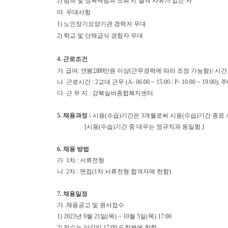
2)
범죄 및 성폭력범죄 조회 시 결격 사유가 없는 자
마. 우대사항
1) 노인장기요양기관 경력자 우대
2) 학교 및 단체급식 경험자 우대
4.
근로조건
가
.
급 여
:
연봉 2,600
만원 이상(근무경력에 따라 조정 가능함)
/ 시
나
.
근로시간
: 2교대 근무 (A- 06:00 ~ 15:00 / P- 10:00 ~ 19
다
.
근 무 지
:
강북실버종합복지센터
5.
채용과정 :
시용(수습)기간은 3개월로써 시용(수습)기간 종료
[시용(수습)기간 중 대우는 정규직과 동일함.]
6.
채용 방법
가
. 1
차
:
서류전형
나
. 2
차
:
면접
(1
차 서류전형 합격자에 한함
)
7.
채용일정
가. 채용공고 및 원서접수
1)
2023
년 9
월 21
일
(목
) ~ 10
월 5
일
(목
) 17:00
2)
접수는 마감일 17:00 도착분에 한함
.