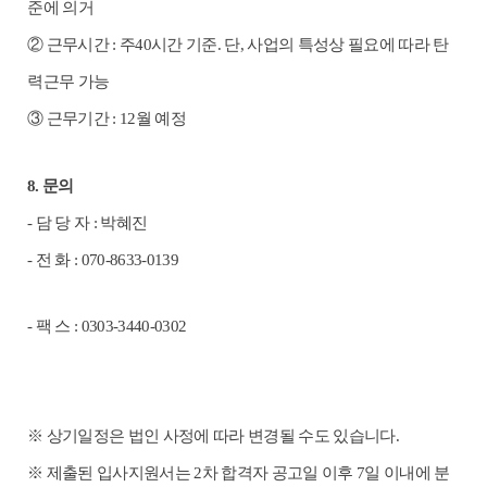
준에 의거
②
근무시간
:
주
40
시간 기준
.
단
,
사업의 특성상 필요에 따라 탄
력근무 가능
③
근무기간
: 12
월 예정
8.
문의
-
담 당 자
:
박혜진
-
전 화
: 070-8633-0139
-
팩 스
: 0303-3440-0302
※
상기일정은 법인 사정에 따라 변경될 수도 있습니다
.
※
제출된 입사지원서는
2
차 합격자 공고일 이후
7
일 이내에 분