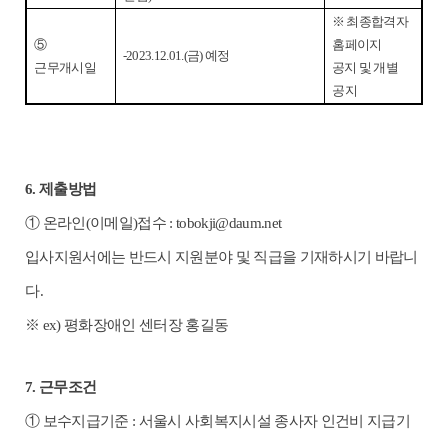
※
최종합격자
⑤
홈페이지
-2023.12.01.(
금
)
예정
근무개시일
공지 및 개별
공지
6.
제출방법
①
온라인
(
이메일
)
접수
:
tobokji@daum.net
입사지원서에는 반드시 지원분야 및 직급을 기재하시기 바랍니
다
.
※
ex)
평화장애인 센터장 홍길동
7.
근무조건
①
보수지급기준
:
서울시 사회복지시설 종사자 인건비 지급기