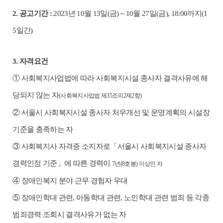
2.
공고기간
:
2023
년
10
월
13
일
(
금
) ~ 10
월
27
일
(
금
), 18:00
까지
(1
5
일간
)
3.
자격요건
①
사회복지사업법에 따라 사회복지시설 종사자 결격사유에 해
당되지 않는 자
(
사회복지사업법 제
35
조의
2
제
2
항
)
②
서울시 사회복지시설 종사자 처우개선 및 운영계획의 시설장
기준을 충족하는 자
③
사회복지사 자격증 소지자로
「
서울시 사회복지시설 종사자
경력인정 기준
」
에 따른 경력이
7
년
(8
호봉
)
이상인 자
④
장애인복지 분야 근무 경험자 우대
⑤
장애인학대 관련
,
아동학대 관련
,
노인학대 관련 범죄 등 각종
범죄경력 조회시 결격사유가 없는 자