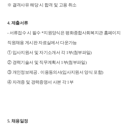
※
결격사유 해당 시 합격 및 고용 취소
4.
제출서류
-
서류접수 시 필수 *지원양식은 평화종합사회복지관 홈페이지
직원채용 게시판 자료실에서 다운가능
①
입사지원서 및 자기소개서 각
1
부
(
첨부파일
)
②
경력기술서 및 직무계획서
1
부
(
첨부파일
)
③
개인정보제공
․
이용동의서
(
입사지원서 양식 포함
)
④
자격증 및 경력증명서 사본 각
1
부
5.
채용일정