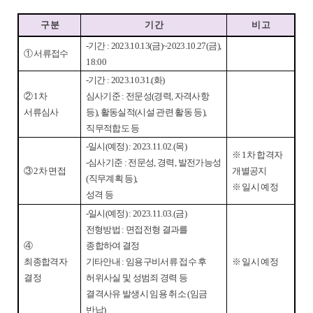
구 분
기 간
비 고
-
기간
: 2023.10.13(
금
)~2023.10.27(
금
),
①
서류접수
18:00
-
기간
: 2023.10.31.(
화
)
②
1
차
심사기준
:
전문성
(
경력
,
자격사항
서류심사
등
),
활동실적
(
시설 관련 활동 등
),
직무적합도 등
-
일시
(
예정
) : 2023.11.02.(
목
)
※
1
차 합격자
-
심사기준
:
전문성
,
경력
,
발전가능성
③
2
차 면접
개별공지
(
직무계획 등
),
※
일시 예정
성격 등
-
일시
(
예정
) : 2023.11.03.(
금
)
전형방법
:
면접전형 결과를
④
종합하여 결정
최종합격자
기타안내
:
임용구비서류 접수 후
※
일시 예정
결정
허위사실 및 성범죄 경력 등
결격사유 발생시 임용 취소
(
임금
반납
)