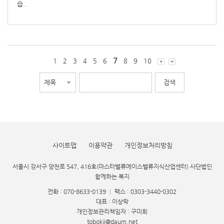
습..
7
1
2
3
4
5
6
8
9
10
사이트맵
이용약관
개인정보처리방침
서울시 강서구 양천로 547, 416호(마스터밸류에이스밸류지식산업센터) 사단법인
함께하는 복지
전화 : 070-8633-0139
|
팩스 : 0303-3440-0302
대표 : 이상락
개인정보관리책임자 : 구미희
tobokji@daum.net