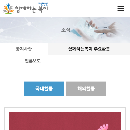
소식
공지사항
함께하는복지 주요활동
언론보도
국내활동
해외활동