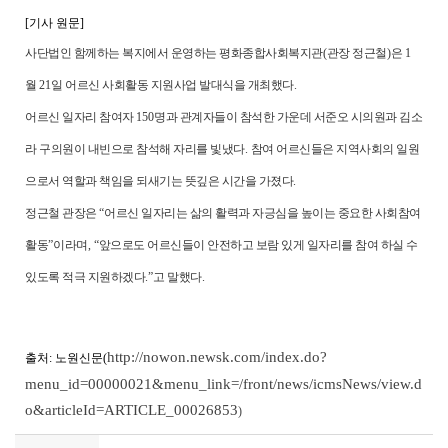
[기사 원문]
사단법인 함께하는 복지에서 운영하는 평화종합사회복지관
(
관장 정근철
)
은
1
월
21
일 어르신 사회활동 지원사업 발대식을 개최했다
.
어르신 일자리 참여자
150
명과 관계자들이 참석한 가운데 서준오 시의원과 김소
라 구의원이 내빈으로 참석해 자리를 빛냈다
.
참여 어르신들은 지역사회의 일원
으로서 역할과 책임을 되새기는 뜻깊은 시간을 가졌다
.
정근철 관장은
“
어르신 일자리는 삶의 활력과 자긍심을 높이는 중요한 사회참여
활동
”
이라며
, “
앞으로도 어르신들이 안전하고 보람 있게 일자리를 참여 하실 수
있도록 적극 지원하겠다
.”
고 말했다
.
http://nowon.newsk.com/index.do?
출처: 노원신문(
menu_id=00000021&menu_link=/front/news/icmsNews/view.d
o&articleId=ARTICLE_00026853
)