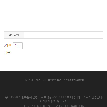
첨부파일
기관소개
사업소개
후원 및 참여
개인정보처리방침
(우 08504) 서울특별시 금천구 서부샛길 606, 211-2호(대성디폴리스지식산업센터)
사단법인 함께하는 복지
TEL : 070-8633-0139
|
FAX : 0303-3440-0302