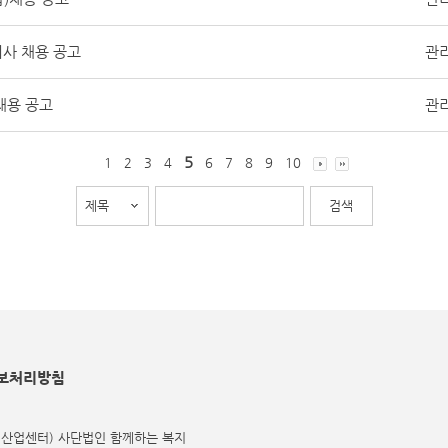
사 채용 공고
관
채용 공고
관
5
1
2
3
4
6
7
8
9
10
보처리방침
식산업센터) 사단법인 함께하는 복지