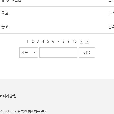
 공고
관
 공고
관
1
2
3
4
5
6
7
8
9
10
보처리방침
식산업센터) 사단법인 함께하는 복지